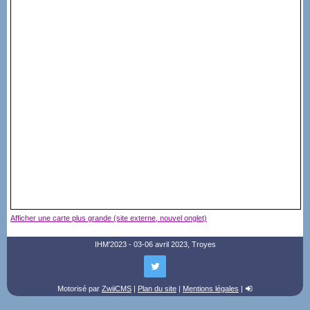
Afficher une carte plus grande (site externe, nouvel onglet)
IHM'2023 - 03-06 avril 2023, Troyes
Motorisé par
ZwiiCMS
|
Plan du site
|
Mentions légales
|